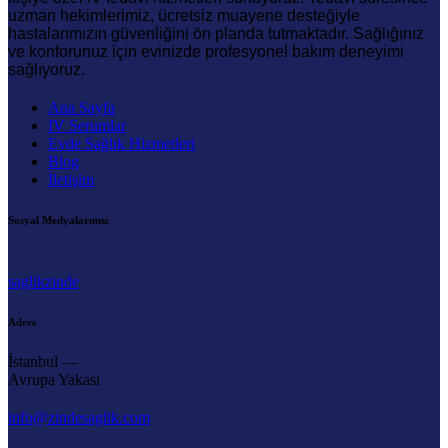
uzman hekimlerimiz, ücretsiz muayene desteğiyle
hastalarımızın güvenliğini ön planda tutmaktadır. Sağlığınız
ve konforunuz için evinizde profesyonel bakım deneyimi
sağlıyoruz.
Ana Sayfa
IV Serumlar
Evde Sağlık Hizmetleri
Blog
İletişim
Sosyal Medyalarımız
saglikzinde
Adres
İstanbul —
Avrupa Yakası
info@zindesaglik.com