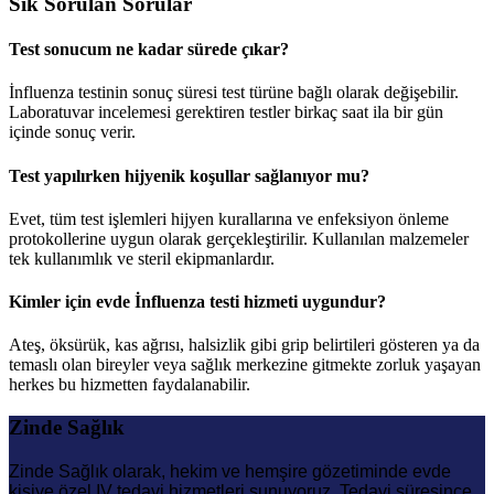
Sık Sorulan Sorular
Test sonucum ne kadar sürede çıkar?
İnfluenza testinin sonuç süresi test türüne bağlı olarak değişebilir.
Laboratuvar incelemesi gerektiren testler birkaç saat ila bir gün
içinde sonuç verir.
Test yapılırken hijyenik koşullar sağlanıyor mu?
Evet, tüm test işlemleri hijyen kurallarına ve enfeksiyon önleme
protokollerine uygun olarak gerçekleştirilir. Kullanılan malzemeler
tek kullanımlık ve steril ekipmanlardır.
Kimler için evde İnfluenza testi hizmeti uygundur?
Ateş, öksürük, kas ağrısı, halsizlik gibi grip belirtileri gösteren ya da
temaslı olan bireyler veya sağlık merkezine gitmekte zorluk yaşayan
herkes bu hizmetten faydalanabilir.
Zinde Sağlık
Zinde Sağlık olarak, hekim ve hemşire gözetiminde evde
kişiye özel IV tedavi hizmetleri sunuyoruz. Tedavi süresince