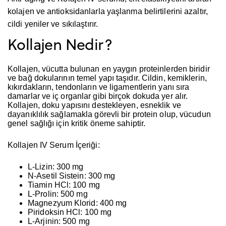
kolajen ve antioksidanlarla yaşlanma belirtilerini azaltır,
cildi yeniler ve sıkılaştırır.
Kollajen Nedir?
Kollajen, vücutta bulunan en yaygın proteinlerden biridir
ve bağ dokularının temel yapı taşıdır. Cildin, kemiklerin,
kıkırdakların, tendonların ve ligamentlerin yanı sıra
damarlar ve iç organlar gibi birçok dokuda yer alır.
Kollajen, doku yapısını destekleyen, esneklik ve
dayanıklılık sağlamakla görevli bir protein olup, vücudun
genel sağlığı için kritik öneme sahiptir.
Kollajen IV Serum İçeriği:
L-Lizin:
300 mg
N-Asetil Sistein:
300 mg
Tiamin HCl:
100 mg
L-Prolin:
500 mg
Magnezyum Klorid:
400 mg
Piridoksin HCl:
100 mg
L-Arjinin:
500 mg