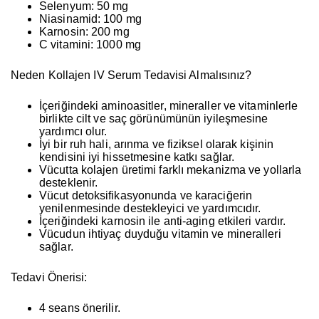
Selenyum:
50 mg
Niasinamid:
100 mg
Karnosin:
200 mg
C vitamini:
1000 mg
Neden Kollajen IV Serum Tedavisi Almalısınız?
İçeriğindeki aminoasitler, mineraller ve vitaminlerle
birlikte cilt ve saç görünümünün iyileşmesine
yardımcı olur.
İyi bir ruh hali, arınma ve fiziksel olarak kişinin
kendisini iyi hissetmesine katkı sağlar.
Vücutta kolajen üretimi farklı mekanizma ve yollarla
desteklenir.
Vücut detoksifikasyonunda ve karaciğerin
yenilenmesinde destekleyici ve yardımcıdır.
İçeriğindeki karnosin ile anti-aging etkileri vardır.
Vücudun ihtiyaç duyduğu vitamin ve mineralleri
sağlar.
Tedavi Önerisi:
4 seans
önerilir.