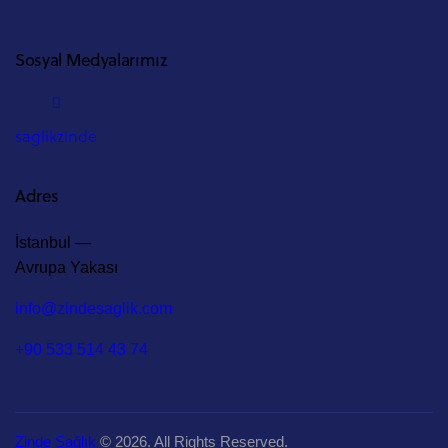
Sosyal Medyalarımız
saglikzinde
Adres
İstanbul —
Avrupa Yakası
info@zindesaglik.com
+90 533 514 43 74
Zinde Sağlık
© 2026. All Rights Reserved.