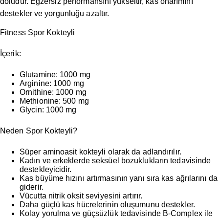
doludur. Egzersiz performansını yükseltir, kas onarımını
destekler ve yorgunluğu azaltır.
Fitness Spor Kokteyli
İçerik:
Glutamine:
1000 mg
Arginine:
1000 mg
Ornithine:
1000 mg
Methionine:
500 mg
Glycin:
1000 mg
Neden Spor Kokteyli?
Süper aminoasit kokteyli olarak da adlandırılır.
Kadın ve erkeklerde seksüel bozuklukların tedavisinde
destekleyicidir.
Kas büyüme hızını artırmasının yanı sıra kas ağrılarını da
giderir.
Vücutta nitrik oksit seviyesini artırır.
Daha güçlü kas hücrelerinin oluşumunu destekler.
Kolay yorulma ve güçsüzlük tedavisinde B-Complex ile