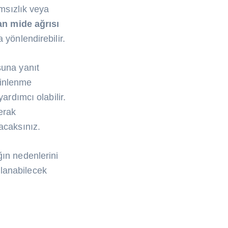
ımsızlık veya
an mide ağrısı
 yönlendirebilir.
suna yanıt
 dinlenme
ardımcı olabilir.
erak
acaksınız.
ğın nedenlerini
lanabilecek