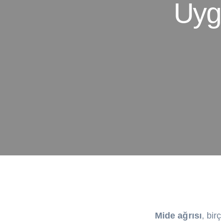
Uyg
Mide ağrısı
, bir