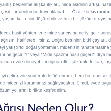
yanlış beslenme alışkanlıkları, mide asidinin artışı, haz
 çeşitli nedenlerden kaynaklanabilir. Özellikle
kıvrandır
, yaşam kalitesini düşürebilir ve hızlı bir çözüm arayışına
ecek basit yöntemlerle mide sancısına ne iyi gelir soru
ağrısını hafifletebilirsiniz. Doğru besinler, bitki çayları,
eyi yatıştırıcı doğal yöntemler, midenizin rahatlamasına y
ını ne geçirir?” veya “Mide spazmı nasıl geçer?” diye m
yazıda evde deneyebileceğiniz etkili çözümlerle karşılaş
 iyi gelir evde yöntemlerle öğrenmek, hem bu rahatsızlı
de midenizi korumanızı sağlayacaktır. Şimdi, evde uygu
özüm yollarını birlikte keşfedelim.
ğrısı Neden Olur?