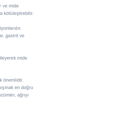
ir ve mide
 kötüleştirebilir.
yonlarıdır.
r, gastrit ve
kileyerek mide
k önemlidir.
danışmak en doğru
zümler, ağrıyı