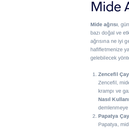
Mide A
Mide ağrısı
, gü
bazı doğal ve etk
ağrısına ne iyi g
hafifletmenize ya
gelebilecek yönt
Zencefil Çay
Zencefil, mide
krampı ve gaz
Nasıl Kullanı
demlenmeye bı
Papatya Çay
Papatya, mide