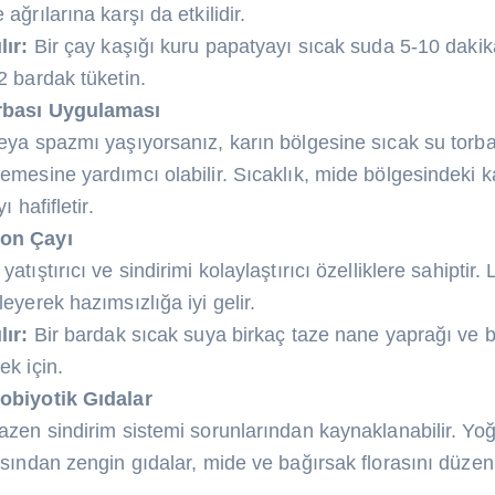
ağrılarına karşı da etkilidir.
lır:
Bir çay kaşığı kuru papatyayı sıcak suda 5-10 daki
2 bardak tüketin.
rbası Uygulaması
veya spazmı yaşıyorsanız, karın bölgesine sıcak su tor
emesine yardımcı olabilir. Sıcaklık, mide bölgesindeki k
ı hafifletir.
on Çayı
atıştırıcı ve sindirimi kolaylaştırıcı özelliklere sahiptir
leyerek hazımsızlığa iyi gelir.
lır:
Bir bardak sıcak suya birkaç taze nane yaprağı ve 
ek için.
obiyotik Gıdalar
azen sindirim sistemi sorunlarından kaynaklanabilir. Yoğ
ısından zengin gıdalar, mide ve bağırsak florasını düzen