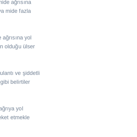
mide ağrısına
ya mide fazla
e ağrısına yol
en olduğu ülser
lantı ve şiddetli
bi belirtiler
ağrıya yol
reket etmekle