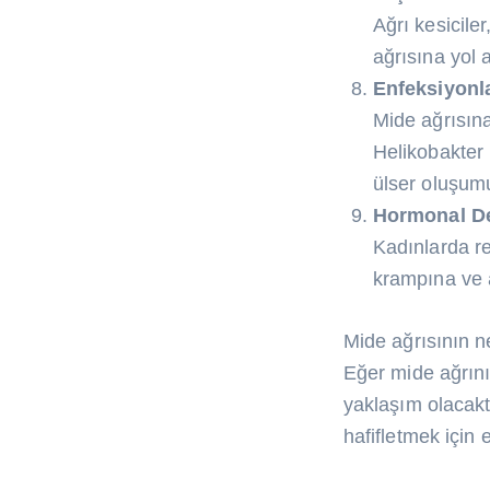
Ağrı kesiciler
ağrısına yol a
Enfeksiyonl
Mide ağrısına
Helikobakter 
ülser oluşumu
Hormonal Değ
Kadınlarda re
krampına ve a
Mide ağrısının n
Eğer mide ağrını
yaklaşım olacakt
hafifletmek için e