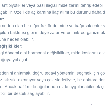
, antibiyotikler veya bazı ilaçlar mide zarını tahriş edebil
çabilir. Özellikle aç karnına ilaç alımı bu durumu daha da
ar:
 neden olan bir diğer faktör de mide ve bağırsak enfeksi
pilori bakterisi gibi mideye zarar veren mikroorganizmala
na neden olabilir.
işiklikler:
gl dönemi gibi hormonal değişiklikler, mide kaslarını et
ğrıya yol açabilir.
edenini anlamak, doğru tedavi yöntemini seçmek için ço
z sık sık tekrarlıyor veya çok şiddetliyse, bir doktora 
ır. Ancak hafif mide ağrılarında evde uygulanabilecek çö
tkili bir destek sağlayabilir.