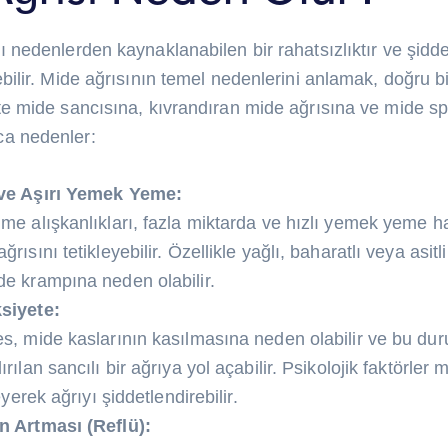
klı nedenlerden kaynaklanabilen bir rahatsızlıktır ve şid
eyebilir. Mide ağrısının temel nedenlerini anlamak, doğru
İşte mide sancısına, kıvrandıran mide ağrısına ve mide s
ca nedenler:
 ve Aşırı Yemek Yeme:
me alışkanlıkları, fazla miktarda ve hızlı yemek yeme h
rısını tetikleyebilir. Özellikle yağlı, baharatlı veya asitl
de krampına neden olabilir.
siyete:
es, mide kaslarının kasılmasına neden olabilir ve bu d
rılan sancılı bir ağrıya yol açabilir. Psikolojik faktörler 
leyerek ağrıyı şiddetlendirebilir.
n Artması (Reflü):