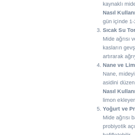
kaynaklı mide 
Nasıl Kullanı
gün içinde 1-
Sıcak Su To
Mide ağrısı 
kasların gevş
artırarak ağrıy
Nane ve Lim
Nane, mideyi y
asidini düzen
Nasıl Kullanı
limon ekleyer
Yoğurt ve Pr
Mide ağrısı b
probiyotik aç