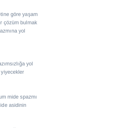
detine göre yaşam
 bir çözüm bulmak
pazmına yol
azımsızlığa yol
i yiyecekler
urum mide spazmı
mide asidinin