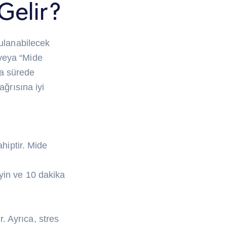
Gelir?
gulanabilecek
” veya “Mide
sa sürede
ağrısına iyi
ahiptir. Mide
eyin ve 10 dakika
.
. Ayrıca, stres