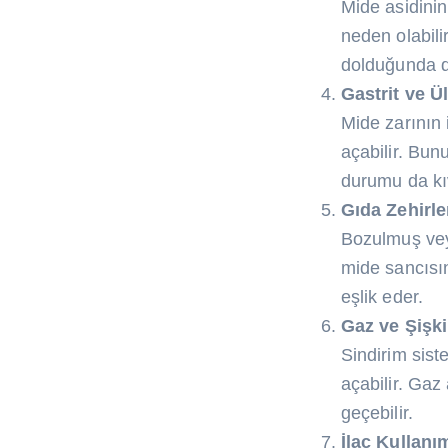
Mide asidinin
neden olabili
dolduğunda d
Gastrit ve Ü
Mide zarının 
açabilir. Bun
durumu da kı
Gıda Zehirl
Bozulmuş veya
mide sancısın
eşlik eder.
Gaz ve Şişki
Sindirim sist
açabilir. Gaz
geçebilir.
İlaç Kullanım