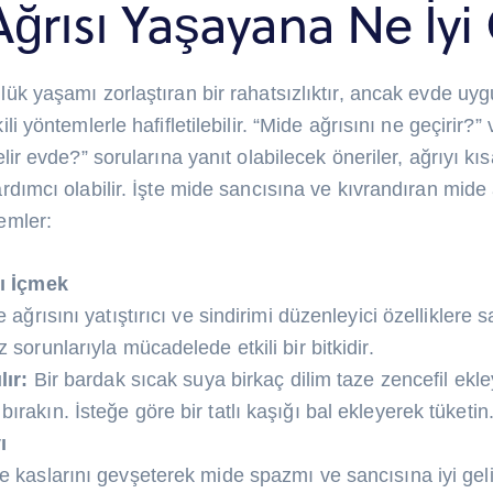
ğrısı Yaşayana Ne İyi 
nlük yaşamı zorlaştıran bir rahatsızlıktır, ancak evde uy
ili yöntemlerle hafifletilebilir. “Mide ağrısını ne geçirir?
elir evde?” sorularına yanıt olabilecek öneriler, ağrıyı kı
rdımcı olabilir. İşte mide sancısına ve kıvrandıran mide 
emler:
ı İçmek
 ağrısını yatıştırıcı ve sindirimi düzenleyici özelliklere s
 sorunlarıyla mücadelede etkili bir bitkidir.
lır:
Bir bardak sıcak suya birkaç dilim taze zencefil ekl
rakın. İsteğe göre bir tatlı kaşığı bal ekleyerek tüketin
ı
 kaslarını gevşeterek mide spazmı ve sancısına iyi gelir