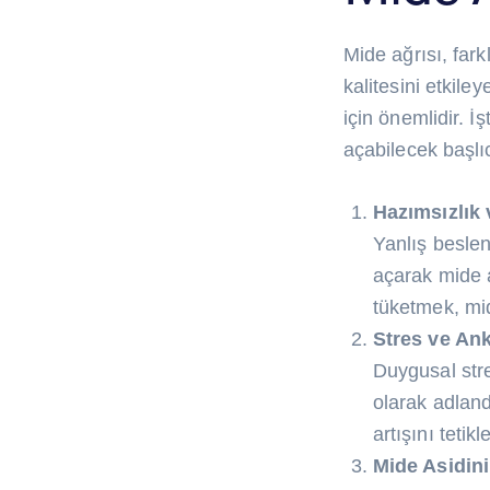
Mide ağrısı, far
kalitesini etkil
için önemlidir. 
açabilecek başlı
Hazımsızlık
Yanlış beslen
açarak mide ağ
tüketmek, mi
Stres ve Ank
Duygusal str
olarak adlandı
artışını tetik
Mide Asidini