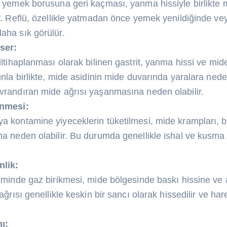
 yemek borusuna geri kaçması, yanma hissiyle birlikte 
r. Reflü, özellikle yatmadan önce yemek yenildiğinde ve
aha sık görülür.
lser:
iltihaplanması olarak bilinen gastrit, yanma hissi ve mid
unla birlikte, mide asidinin mide duvarında yaralara ned
vrandıran mide ağrısı yaşanmasına neden olabilir.
enmesi:
 kontamine yiyeceklerin tüketilmesi, mide krampları, bu
a neden olabilir. Bu durumda genellikle ishal ve kusma gi
nlik:
eminde gaz birikmesi, mide bölgesinde baskı hissine ve 
 ağrısı genellikle keskin bir sancı olarak hissedilir ve ha
ı: