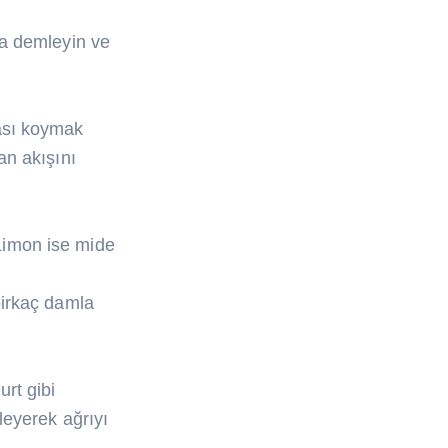
ka demleyin ve
bası koymak
an akışını
. Limon ise mide
birkaç damla
urt gibi
leyerek ağrıyı